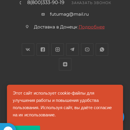
8(800)333-90-19
ЗАКАЗАТЬ ЗВОНОК
futumag@mail.ru
Доставка в Донецк
Подробнее
2026 © FUTUMAG.RU
Этот сайт использует cookie-файлы для
улучшения работы и повышения удобства
пользования. Используя сайт, вы даёте согласие
Информация на сайте не является публичной офертой
на их использование.
Соглашение на обработку персональных данных