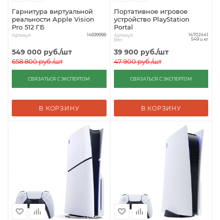
Гарнитура виртуальной
Портативное игровое
реальности Apple Vision
устройство PlayStation
Pro 512 ГБ
Portal
Артикул
Артикул
14699998
14702441
Вес
549 u кг
549 000
руб.
/шт
39 900
руб.
/шт
658 800
руб.
/шт
47 900
руб.
/шт
СВЯЗАТЬСЯ С ЭКСПЕРТОМ
СВЯЗАТЬСЯ С ЭКСПЕРТОМ
В КОРЗИНУ
В КОРЗИНУ