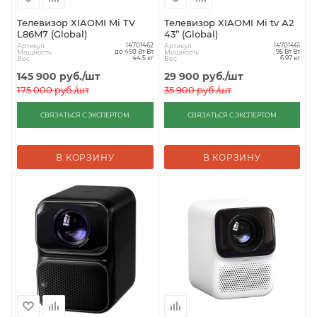
Телевизор XIAOMI Mi TV
Телевизор XIAOMI Mi tv A2
L86M7 (Global)
43” (Global)
Артикул
Артикул
14701462
14701461
Мощность
Мощность
до 450 Вт Вт
95 Вт Вт
Вес
Вес
44.5 кг
6.97 кг
145 900
руб.
/шт
29 900
руб.
/шт
175 000
руб.
/шт
35 900
руб.
/шт
СВЯЗАТЬСЯ С ЭКСПЕРТОМ
СВЯЗАТЬСЯ С ЭКСПЕРТОМ
В КОРЗИНУ
В КОРЗИНУ