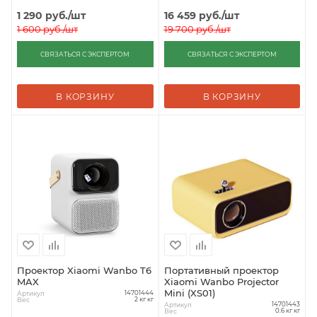
1 290
руб.
/шт
16 459
руб.
/шт
1 600
руб.
/шт
19 700
руб.
/шт
СВЯЗАТЬСЯ С ЭКСПЕРТОМ
СВЯЗАТЬСЯ С ЭКСПЕРТОМ
В КОРЗИНУ
В КОРЗИНУ
Проектор Xiaomi Wanbo T6
Портативный проектор
MAX
Xiaomi Wanbo Projector
Mini (XS01)
Артикул
14701444
Вес
2 кг кг
Артикул
14701443
Вес
0.6 кг кг