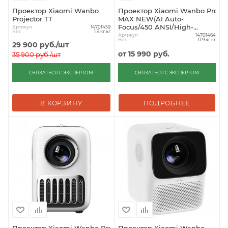
Проектор Xiaomi Wanbo
Проектор Xiaomi Wanbo Project
Projector TT
MAX NEW(AI Auto-
Focus/450 ANSI/High-
Артикул
14701459
Вес
1.9 кг кг
Res/Low Noise)
Артикул
14701464
Вес
0.9 кг кг
29 900
руб.
/шт
от
15 990 руб.
35 900
руб.
/шт
СВЯЗАТЬСЯ С ЭКСПЕРТОМ
СВЯЗАТЬСЯ С ЭКСПЕРТОМ
В КОРЗИНУ
ПОДРОБНЕЕ