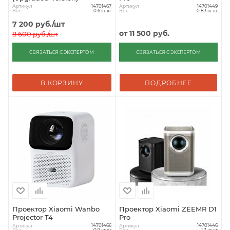
Артикул
Артикул
14701467
14701449
Вес
Вес
0.6 кг кг
0.83 кг кг
7 200
руб.
/шт
от
11 500 руб.
8 600
руб.
/шт
СВЯЗАТЬСЯ С ЭКСПЕРТОМ
СВЯЗАТЬСЯ С ЭКСПЕРТОМ
В КОРЗИНУ
ПОДРОБНЕЕ
Проектор Xiaomi Wanbo
Проектор Xiaomi ZEEMR D1
Projector T4
Pro
Артикул
Артикул
14701466
14701446