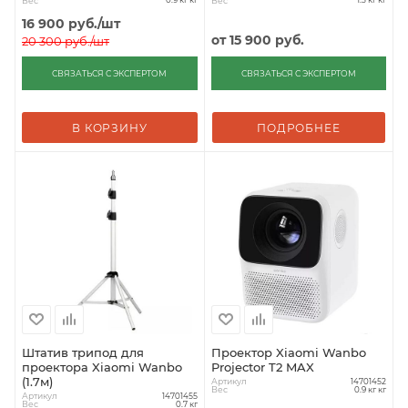
Вес
Вес
0.9 кг кг
1.3 кг кг
16 900
руб.
/шт
от
15 900 руб.
20 300
руб.
/шт
СВЯЗАТЬСЯ С ЭКСПЕРТОМ
СВЯЗАТЬСЯ С ЭКСПЕРТОМ
В КОРЗИНУ
ПОДРОБНЕЕ
Штатив трипод для
Проектор Xiaomi Wanbo
проектора Xiaomi Wanbo
Projector T2 MAX
(1.7м)
Артикул
14701452
Вес
0.9 кг кг
Артикул
14701455
Вес
0.7 кг