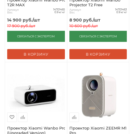
Проектор Xiaomi Wanbo Projector
Проектор Xiaomi Wanbo
T2R MAX
Projector T2 Free
Артикул
Артикул
14701465
14701463
Вес
Вес
0.9 кг кг
0.9 кг кг
14 900
руб.
/шт
8 900
руб.
/шт
17 900
руб.
/шт
10 600
руб.
/шт
СВЯЗАТЬСЯ С ЭКСПЕРТОМ
СВЯЗАТЬСЯ С ЭКСПЕРТОМ
В КОРЗИНУ
В КОРЗИНУ
Проектор Xiaomi Wanbo Projector Mini
Проектор Xiaomi ZEEMR M1
(Upgraded Version)
Pro