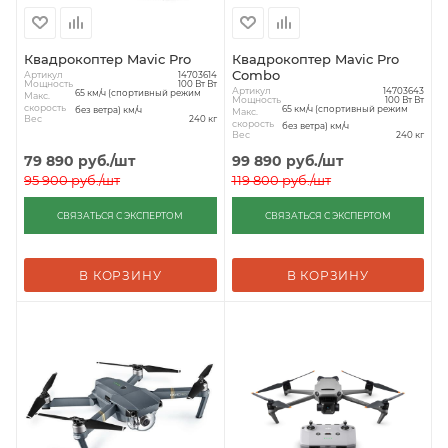
Квадрокоптер Mavic Pro
Квадрокоптер Mavic Pro
Combo
Артикул
14703614
Мощность
100 Вт Вт
Артикул
14703643
65 км/ч (спортивный режим
Макс.
Мощность
100 Вт Вт
скорость
65 км/ч (спортивный режим
без ветра) км/ч
Макс.
Вес
240 кг
скорость
без ветра) км/ч
Вес
240 кг
79 890
руб.
/шт
99 890
руб.
/шт
95 900
руб.
/шт
119 800
руб.
/шт
СВЯЗАТЬСЯ С ЭКСПЕРТОМ
СВЯЗАТЬСЯ С ЭКСПЕРТОМ
В КОРЗИНУ
В КОРЗИНУ