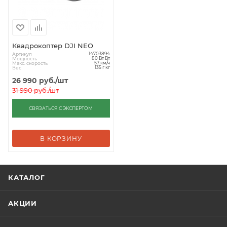
Квадрокоптер DJI NEO
Артикул
14703894
Мощность
80 Вт Вт
Макс. скорость
57 км/ч
Вес
135 г кг
26 990
руб.
/шт
31 990
руб.
/шт
СВЯЗАТЬСЯ С ЭКСПЕРТОМ
В КОРЗИНУ
КАТАЛОГ
АКЦИИ