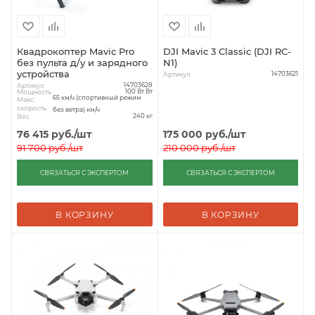
Квадрокоптер Mavic Pro
DJI Mavic 3 Classic (DJI RC-
без пульта д/у и зарядного
N1)
устройства
Артикул
14703621
Артикул
14703628
Мощность
100 Вт Вт
65 км/ч (спортивный режим
Макс.
скорость
без ветра) км/ч
Вес
240 кг
76 415
руб.
/шт
175 000
руб.
/шт
91 700
руб.
/шт
210 000
руб.
/шт
СВЯЗАТЬСЯ С ЭКСПЕРТОМ
СВЯЗАТЬСЯ С ЭКСПЕРТОМ
В КОРЗИНУ
В КОРЗИНУ