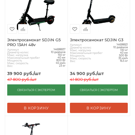
Электросамокат SDJiN G5
Электросамокат SDJIN G3
PRO 13AH 48v
Артикул
14699921
Диаметр колес
10 дюймов
Артикул
14699937
Макс. нагрузка
130 кг
Диаметр колес
10 дюймов
Максимальный пробег
40 км
Макс. нагрузка
150 кг
Мощность
500 Вт
Максимальный пробег
40 км
Макс. скорость
35 км/ч
Мощность
800 Вт
Вес
16.5 кг
Макс. скорость
45 км/ч
Вес
23 кг
39 900
руб.
/шт
34 900
руб.
/шт
47 800
руб.
/шт
41 800
руб.
/шт
СВЯЗАТЬСЯ С ЭКСПЕРТОМ
СВЯЗАТЬСЯ С ЭКСПЕРТОМ
В КОРЗИНУ
В КОРЗИНУ