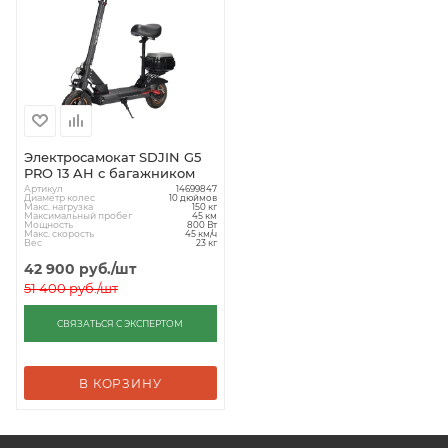
Электросамокат SDJIN G5
PRO 13 AH с багажником
Артикул
14699847
Диаметр колес
10 дюймов
Макс. нагрузка
150 кг
Максимальный пробег
45 км
Мощность
800 Вт
Макс. скорость
45 км/ч
Вес
23 кг
42 900
руб.
/шт
51 400
руб.
/шт
СВЯЗАТЬСЯ С ЭКСПЕРТОМ
В КОРЗИНУ