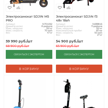
Электросамокат SDJIN M5
Электросамокат SDJiN f3
PRO
48v 18ah
Артикул
Артикул
14704062
14699846
Диаметр колес
Диаметр колес
8 дюймов
11 дюймов
Макс. нагрузка
Макс. нагрузка
150 кг
150 кг
Макс. скорость
Максимальный пробег
70 км/ч
60 км
Вес
Макс. скорость
47 кг
50 км/ч
Вес
27 кг
59 990
руб.
/шт
54 900
руб.
/шт
68 900
руб.
/шт
65 900
руб.
/шт
СВЯЗАТЬСЯ С ЭКСПЕРТОМ
СВЯЗАТЬСЯ С ЭКСПЕРТОМ
В КОРЗИНУ
В КОРЗИНУ