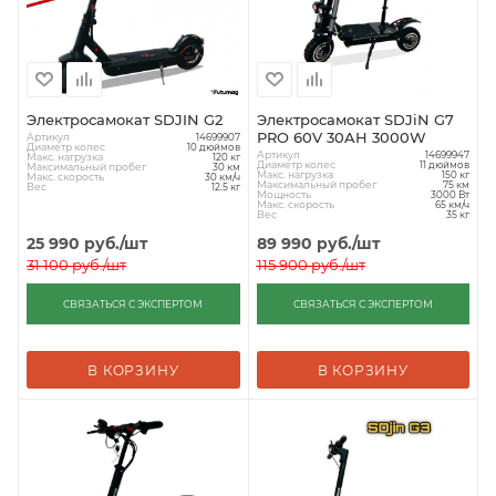
Электросамокат SDJIN G2
Электросамокат SDJiN G7
PRO 60V 30AH 3000W
Артикул
14699907
Диаметр колес
10 дюймов
Артикул
14699947
Макс. нагрузка
120 кг
Диаметр колес
11 дюймов
Максимальный пробег
30 км
Макс. нагрузка
150 кг
Макс. скорость
30 км/ч
Максимальный пробег
75 км
Вес
12.5 кг
Мощность
3000 Вт
Макс. скорость
65 км/ч
Вес
35 кг
25 990
руб.
/шт
89 990
руб.
/шт
31 100
руб.
/шт
115 900
руб.
/шт
СВЯЗАТЬСЯ С ЭКСПЕРТОМ
СВЯЗАТЬСЯ С ЭКСПЕРТОМ
В КОРЗИНУ
В КОРЗИНУ