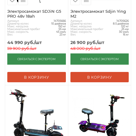
Электросамокат SDJiN G5
Электросамокат Sdjin Ying
PRO 48v 18ah
M2
Артикул
Артикул
14705666
14705626
Диаметр колес
Диаметр колес
10 дюймов
8.5 дюймов
Макс. нагрузка
Макс. нагрузка
150 кг
120 кг
Максимальный пробег
Максимальный пробег
55 км
25 км
Макс. скорость
Макс. скорость
45 км/ч
30 км/ч
Вес
Вес
23 кг
16 кг
44 990
руб.
/шт
26 900
руб.
/шт
59 900
руб.
/шт
48 000
руб.
/шт
СВЯЗАТЬСЯ С ЭКСПЕРТОМ
СВЯЗАТЬСЯ С ЭКСПЕРТОМ
В КОРЗИНУ
В КОРЗИНУ