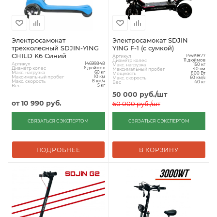
Электросамокат
Электросамокат SDJIN
трехколесный SDJIN-YING
YING F-1 (с сумкой)
CHILD K6 Синий
Артикул
14699877
Диаметр колес
11 дюймов
Артикул
14699848
Макс. нагрузка
150 кг
Диаметр колес
6 дюймов
Максимальный пробег
40 км
Макс. нагрузка
60 кг
Мощность
800 Вт
Максимальный пробег
10 км
Макс. скорость
60 км/ч
Макс. скорость
8 км/ч
Вес
40 кг
Вес
5 кг
50 000
руб.
/шт
от
10 990 руб.
60 000
руб.
/шт
СВЯЗАТЬСЯ С ЭКСПЕРТОМ
СВЯЗАТЬСЯ С ЭКСПЕРТОМ
ПОДРОБНЕЕ
В КОРЗИНУ