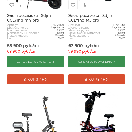
Электросамокат Sdjin
Электросамокат Sdjin
CCLYing m4 pro
CCLYing M5 pro
Артикул
Артикул
14704179
14704180
Диаметр колес
Диаметр колес
11 дюймов
11 дюймов
Макс. нагрузка
Макс. нагрузка
160 кг
160 кг
Максимальный пробег
Максимальный пробег
60 км
60 км
Макс. скорость
Макс. скорость
70 км/ч
60 км/ч
Вес
Вес
35 кг
35 кг
58 900
руб.
/шт
62 900
руб.
/шт
68 900
руб.
/шт
79 990
руб.
/шт
СВЯЗАТЬСЯ С ЭКСПЕРТОМ
СВЯЗАТЬСЯ С ЭКСПЕРТОМ
В КОРЗИНУ
В КОРЗИНУ