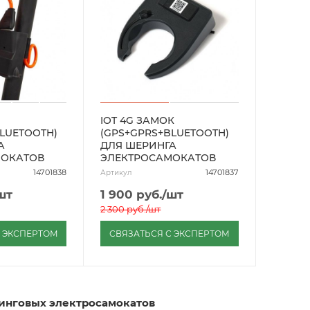
IOT 4G ЗАМОК
LUETOOTH)
(GPS+GPRS+BLUETOOTH)
А
ДЛЯ ШЕРИНГА
МОКАТОВ
ЭЛЕКТРОСАМОКАТОВ
14701838
14701837
Артикул
шт
1 900
руб.
/шт
2 300
руб.
/шт
С ЭКСПЕРТОМ
СВЯЗАТЬСЯ С ЭКСПЕРТОМ
инговых электросамокатов