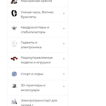
Массажные кресла
Умные часы, Фитнес
браслеты
Квадрокоптеры и
стабилизаторы
Гаджеты и
электроника
Радиоуправляемые
модели и игрушки
Спорт и отдых
3D-принтеры и
аксессуары
Электротранспорт для
людей с