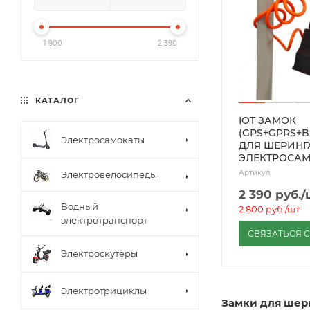
1 900
2 390
КАТАЛОГ
IOT ЗАМОК
(GPS+GPRS+B
Электросамокаты
ДЛЯ ШЕРИНГ
ЭЛЕКТРОСА
Артикул
Электровелосипеды
2 390
руб.
/
Водный
2 800
руб.
/шт
электротранспорт
СВЯЗАТЬСЯ 
Электроскутеры
Электротрициклы
Замки для шер