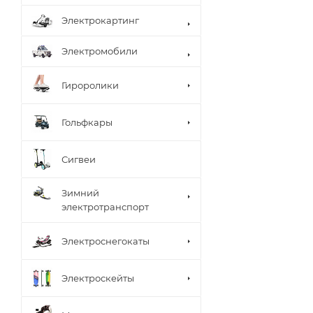
Электрокартинг
Электромобили
Гироролики
Гольфкары
Сигвеи
Зимний
электротранспорт
Электроснегокаты
Электроскейты