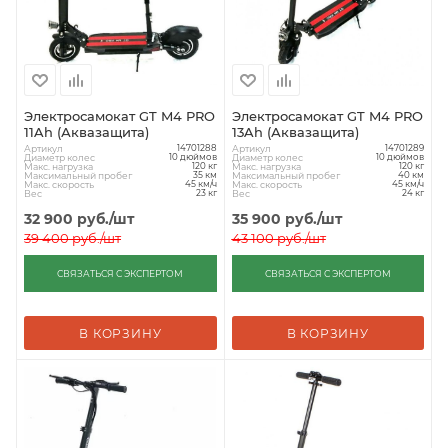
Электросамокат GT M4 PRO
Электросамокат GT M4 PRO
11Ah (Аквазащита)
13Ah (Аквазащита)
Артикул
Артикул
14701288
14701289
Диаметр колес
Диаметр колес
10 дюймов
10 дюймов
Макс. нагрузка
Макс. нагрузка
120 кг
120 кг
Максимальный пробег
Максимальный пробег
35 км
40 км
Макс. скорость
Макс. скорость
45 км/ч
45 км/ч
Вес
Вес
23 кг
24 кг
32 900
руб.
/шт
35 900
руб.
/шт
39 400
руб.
/шт
43 100
руб.
/шт
СВЯЗАТЬСЯ С ЭКСПЕРТОМ
СВЯЗАТЬСЯ С ЭКСПЕРТОМ
В КОРЗИНУ
В КОРЗИНУ