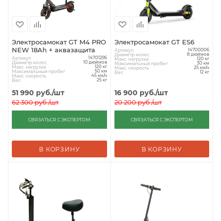
Электросамокат GT M4 PRO
Электросамокат GT ES6
NEW 18Ah + аквазащита
Артикул
14700006
Диаметр колес
8 дюймов
Артикул
14701295
Макс. нагрузка
120 кг
Диаметр колес
10 дюймов
Максимальный пробег
30 км
Макс. нагрузка
120 кг
Макс. скорость
25 км/ч
Максимальный пробег
50 км
Вес
12 кг
Макс. скорость
45 км/ч
Вес
25 кг
51 990
руб.
/шт
16 900
руб.
/шт
62 300
руб.
/шт
20 200
руб.
/шт
СВЯЗАТЬСЯ С ЭКСПЕРТОМ
СВЯЗАТЬСЯ С ЭКСПЕРТОМ
В КОРЗИНУ
В КОРЗИНУ