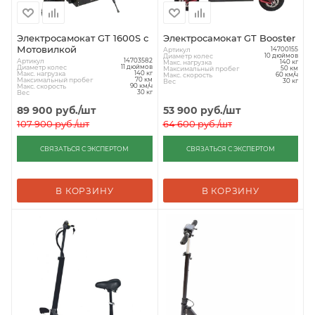
Электросамокат GT 1600S с
Электросамокат GT Booster
Мотовилкой
Артикул
14700155
Диаметр колес
10 дюймов
Артикул
14703582
Макс. нагрузка
140 кг
Диаметр колес
11 дюймов
Максимальный пробег
50 км
Макс. нагрузка
140 кг
Макс. скорость
60 км/ч
Максимальный пробег
70 км
Вес
30 кг
Макс. скорость
90 км/ч
Вес
30 кг
89 900
руб.
/шт
53 900
руб.
/шт
107 900
руб.
/шт
64 600
руб.
/шт
СВЯЗАТЬСЯ С ЭКСПЕРТОМ
СВЯЗАТЬСЯ С ЭКСПЕРТОМ
В КОРЗИНУ
В КОРЗИНУ