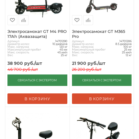
Электросамокат GT M4 PRO
Электросамокат GT M365
17Ah (Аквазащита)
Pro
Артикул
Артикул
14701290
14701286
Диаметр колес
Диаметр колес
10 дюймов
8.5 дюймов
Макс. нагрузка
Макс. нагрузка
120 кг
100 кг
Максимальный пробег
Максимальный пробег
45 км
25 км
Макс. скорость
Макс. скорость
45 км/ч
25 км/ч
Вес
Вес
25 кг
12 кг
38 900
руб.
/шт
21 900
руб.
/шт
46 700
руб.
/шт
26 200
руб.
/шт
СВЯЗАТЬСЯ С ЭКСПЕРТОМ
СВЯЗАТЬСЯ С ЭКСПЕРТОМ
В КОРЗИНУ
В КОРЗИНУ