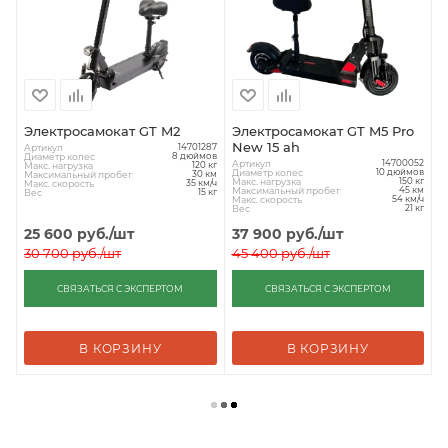
Электросамокат GT M2
Электросамокат GT M5 Pro
New 15 ah
Артикул
14701287
Диаметр колес
8 дюймов
Артикул
14700052
Макс. нагрузка
120 кг
Диаметр колес
10 дюймов
Максимальный пробег
30 км
Макс. нагрузка
150 кг
Макс. скорость
35 км/ч
Максимальный пробег
45 км
Вес
15 кг
Макс. скорость
54 км/ч
Вес
21 кг
25 600
руб.
/шт
37 900
руб.
/шт
30 700
руб.
/шт
45 400
руб.
/шт
СВЯЗАТЬСЯ С ЭКСПЕРТОМ
СВЯЗАТЬСЯ С ЭКСПЕРТОМ
В КОРЗИНУ
В КОРЗИНУ