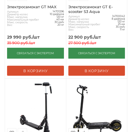
Электросамокат GT MAX
Электросамокат GT E-
scooter S3 Aqua
Артикул
14701296
Диаметр колес
10 дюймов
Артикул
14700042
Макс. нагрузка
120 кг
Диаметр колес
8 дюймов
Максимальный пробег
40 км
Макс. нагрузка
120 кг
Макс. скорость
30 км/ч
Максимальный пробег
25 км
Вес
20 кг
Макс. скорость
35 км/ч
Вес
11 кг
29 990
руб.
/шт
22 900
руб.
/шт
35 900
руб.
/шт
27 500
руб.
/шт
СВЯЗАТЬСЯ С ЭКСПЕРТОМ
СВЯЗАТЬСЯ С ЭКСПЕРТОМ
В КОРЗИНУ
В КОРЗИНУ