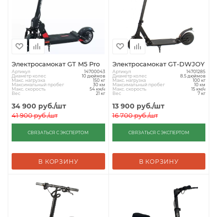
Электросамокат GT M5 Pro
Электросамокат GT-DWJOY
Артикул
Артикул
14700043
14701285
Диаметр колес
Диаметр колес
10 дюймов
8.5 дюймов
Макс. нагрузка
Макс. нагрузка
150 кг
100 кг
Максимальный пробег
Максимальный пробег
30 км
10 км
Макс. скорость
Макс. скорость
54 км/ч
15 км/ч
Вес
Вес
21 кг
7 кг
34 900
руб.
/шт
13 900
руб.
/шт
41 900
руб.
/шт
16 700
руб.
/шт
СВЯЗАТЬСЯ С ЭКСПЕРТОМ
СВЯЗАТЬСЯ С ЭКСПЕРТОМ
В КОРЗИНУ
В КОРЗИНУ