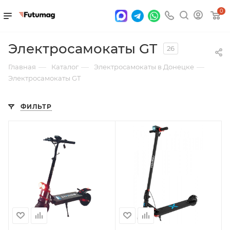
0
Электросамокаты GT
26
—
—
—
Главная
Каталог
Электросамокаты в Донецке
Электросамокаты GT
ФИЛЬТР