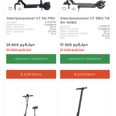
Электросамокат GT M2 PRO
Электросамокат GT 350S 7.8
AH АКВА
Артикул
14700030
Диаметр колес
8 дюймов
Артикул
14700017
Макс. нагрузка
120 кг
Диаметр колес
8 дюймов
Максимальный пробег
45 км
Макс. нагрузка
120 кг
Макс. скорость
35 км/ч
Максимальный пробег
22 км
Вес
14 кг
Макс. скорость
35 км/ч
Вес
11 кг
25 600
руб.
/шт
17 500
руб.
/шт
30 800
руб.
/шт
21 000
руб.
/шт
СВЯЗАТЬСЯ С ЭКСПЕРТОМ
СВЯЗАТЬСЯ С ЭКСПЕРТОМ
В КОРЗИНУ
В КОРЗИНУ