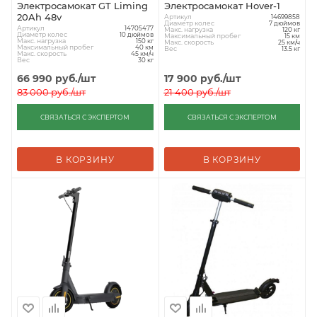
Электросамокат GT Liming
Электросамокат Hover-1
20Ah 48v
Артикул
14699858
Диаметр колес
7 дюймов
Артикул
14705477
Макс. нагрузка
120 кг
Диаметр колес
10 дюймов
Максимальный пробег
15 км
Макс. нагрузка
150 кг
Макс. скорость
25 км/ч
Максимальный пробег
40 км
Вес
13.5 кг
Макс. скорость
45 км/ч
Вес
30 кг
66 990
руб.
/шт
17 900
руб.
/шт
83 000
руб.
/шт
21 400
руб.
/шт
СВЯЗАТЬСЯ С ЭКСПЕРТОМ
СВЯЗАТЬСЯ С ЭКСПЕРТОМ
В КОРЗИНУ
В КОРЗИНУ