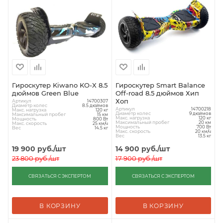
Гироскутер Kiwano KO-X 8.5
Гироскутер Smart Balance
дюймов Green Blue
Off-road 8.5 дюймов Хип
Хоп
Артикул
14700307
Диаметр колес
8.5 дюймов
Артикул
14700218
Макс. нагрузка
120 кг
Диаметр колес
9 дюймов
Максимальный пробег
15 км
Макс. нагрузка
120 кг
Мощность
800 Вт
Максимальный пробег
20 км
Макс. скорость
25 км/ч
Мощность
700 Вт
Вес
14.5 кг
Макс. скорость
20 км/ч
Вес
13.5 кг
19 900
руб.
/шт
14 900
руб.
/шт
23 800
руб.
/шт
17 900
руб.
/шт
СВЯЗАТЬСЯ С ЭКСПЕРТОМ
СВЯЗАТЬСЯ С ЭКСПЕРТОМ
В КОРЗИНУ
В КОРЗИНУ