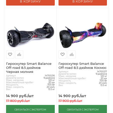
В КОРЗИНУ
В КОРЗИНУ
Гироскутер Smart Balance
Гироскутер Smart Balance
Off-road 8.5 дюймов
Off-road 8.5 дюймов Космос
Черная молния
Артикул
14700217
Диаметр колес
9 дюймов
Артикул
14700216
Макс. нагрузка
120 кг
Диаметр колес
9 дюймов
Максимальный пробег
20 км
Макс. нагрузка
120 кг
Мощность
700 Вт
Максимальный пробег
20 км
Макс. скорость
20 км/ч
Мощность
700 Вт
Вес
13.5 кг
Макс. скорость
20 км/ч
Вес
13.5 кг
14 900
руб.
/шт
14 900
руб.
/шт
17 800
руб.
/шт
17 900
руб.
/шт
СВЯЗАТЬСЯ С ЭКСПЕРТОМ
СВЯЗАТЬСЯ С ЭКСПЕРТОМ