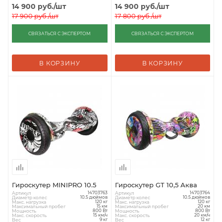
14 900
руб.
/шт
14 900
руб.
/шт
17 900
руб.
/шт
17 800
руб.
/шт
СВЯЗАТЬСЯ С ЭКСПЕРТОМ
СВЯЗАТЬСЯ С ЭКСПЕРТОМ
В КОРЗИНУ
В КОРЗИНУ
Гироскутер MINIPRO 10.5
Гироскутер GT 10,5 Аква
Артикул
Артикул
14703763
14703764
Диаметр колес
Диаметр колес
10.5 дюймов
10.5 дюймов
Макс. нагрузка
Макс. нагрузка
120 кг
120 кг
Максимальный пробег
Максимальный пробег
15 км
20 км
Мощность
Мощность
800 Вт
800 Вт
Макс. скорость
Макс. скорость
15 км/ч
20 км/ч
Вес
Вес
9 кг
12 кг