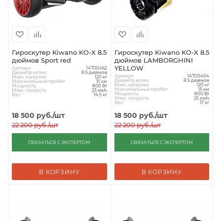
Гироскутер Kiwano KO-X 8.5
Гироскутер Kiwano KO-X 8.5
дюймов Sport red
дюймов LAMBORGHINI
YELLOW
Артикул
14700462
Диаметр колес
8.5 дюймов
Артикул
14700404
Макс. нагрузка
120 кг
Диаметр колес
8.5 дюймов
Максимальный пробег
15 км
Макс. нагрузка
120 кг
Мощность
800 Вт
Максимальный пробег
15 км
Макс. скорость
25 км/ч
Мощность
800 Вт
Вес
14.5 кг
Макс. скорость
25 км/ч
Вес
17 кг
18 500
руб.
/шт
18 500
руб.
/шт
22 200
руб.
/шт
22 200
руб.
/шт
СВЯЗАТЬСЯ С ЭКСПЕРТОМ
СВЯЗАТЬСЯ С ЭКСПЕРТОМ
В КОРЗИНУ
В КОРЗИНУ