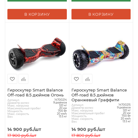
В КОРЗИНУ
В КОРЗИНУ
Гироскутер Smart Balance
Гироскутер Smart Balance
Off-road 8.5 дюймов Огонь
Off-road 8.5 дюймов
Оранжевый Граффити
Артикул
14700214
Диаметр колес
9 дюймов
Артикул
14700215
Макс. нагрузка
120 кг
Диаметр колес
9 дюймов
Максимальный пробег
20 км
Макс. нагрузка
120 кг
Мощность
700 Вт
Максимальный пробег
20 км
Макс. скорость
20 км/ч
Мощность
700 Вт
Вес
13.5 кг
Макс. скорость
20 км/ч
Вес
13.5 кг
14 900
руб.
/шт
14 900
руб.
/шт
17 900
руб.
/шт
17 800
руб.
/шт