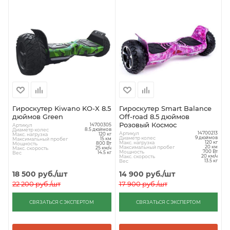
Гироскутер Kiwano KO-X 8.5
Гироскутер Smart Balance
дюймов Green
Off-road 8.5 дюймов
Розовый Космос
Артикул
14700305
Диаметр колес
8.5 дюймов
Артикул
14700213
Макс. нагрузка
120 кг
Диаметр колес
9 дюймов
Максимальный пробег
15 км
Макс. нагрузка
120 кг
Мощность
800 Вт
Максимальный пробег
20 км
Макс. скорость
25 км/ч
Мощность
700 Вт
Вес
14.5 кг
Макс. скорость
20 км/ч
Вес
13.5 кг
18 500
руб.
/шт
14 900
руб.
/шт
22 200
руб.
/шт
17 900
руб.
/шт
СВЯЗАТЬСЯ С ЭКСПЕРТОМ
СВЯЗАТЬСЯ С ЭКСПЕРТОМ