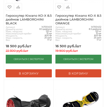
Гироскутер Kiwano KO-X 8.5
Гироскутер Kiwano KO-X 8.5
дюймов LAMBORGHINI
дюймов LAMBORGHINI
BLACK
ORANGE
Артикул
Артикул
14700403
14700402
Диаметр колес
Диаметр колес
8.5 дюймов
8.5 дюймов
Макс. нагрузка
Макс. нагрузка
120 кг
120 кг
Максимальный пробег
Максимальный пробег
15 км
15 км
Мощность
Мощность
800 Вт
800 Вт
Макс. скорость
Макс. скорость
25 км/ч
25 км/ч
Вес
Вес
17 кг
17 кг
18 500
руб.
/шт
16 500
руб.
/шт
22 300
руб.
/шт
19 900
руб.
/шт
СВЯЗАТЬСЯ С ЭКСПЕРТОМ
СВЯЗАТЬСЯ С ЭКСПЕРТОМ
В КОРЗИНУ
В КОРЗИНУ