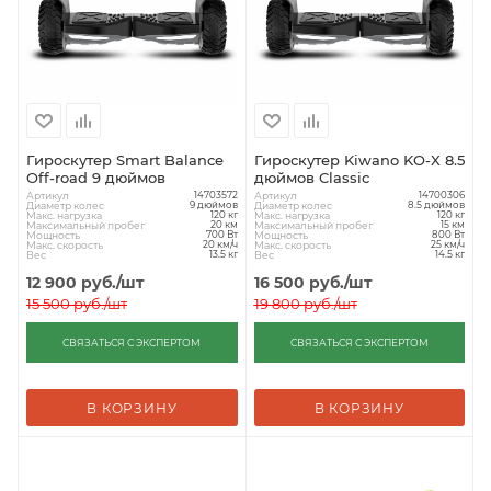
Гироскутер Smart Balance
Гироскутер Kiwano KO-X 8.5
Off-road 9 дюймов
дюймов Classic
Артикул
Артикул
14703572
14700306
Диаметр колес
Диаметр колес
9 дюймов
8.5 дюймов
Макс. нагрузка
Макс. нагрузка
120 кг
120 кг
Максимальный пробег
Максимальный пробег
20 км
15 км
Мощность
Мощность
700 Вт
800 Вт
Макс. скорость
Макс. скорость
20 км/ч
25 км/ч
Вес
Вес
13.5 кг
14.5 кг
12 900
руб.
/шт
16 500
руб.
/шт
15 500
руб.
/шт
19 800
руб.
/шт
СВЯЗАТЬСЯ С ЭКСПЕРТОМ
СВЯЗАТЬСЯ С ЭКСПЕРТОМ
В КОРЗИНУ
В КОРЗИНУ