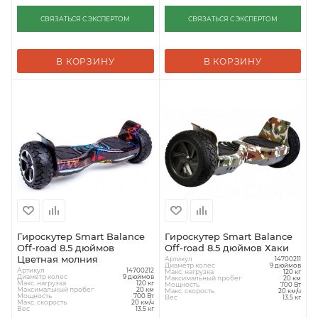
СВЯЗАТЬСЯ С ЭКСПЕРТОМ
СВЯЗАТЬСЯ С ЭКСПЕРТОМ
В КОРЗИНУ
В КОРЗИНУ
Гироскутер Smart Balance
Гироскутер Smart Balance
Off-road 8.5 дюймов
Off-road 8.5 дюймов Хаки
Цветная молния
Артикул
14700211
Диаметр колес
9 дюймов
Артикул
14700212
Макс. нагрузка
120 кг
Диаметр колес
9 дюймов
Максимальный пробег
20 км
Макс. нагрузка
120 кг
Мощность
700 Вт
Максимальный пробег
20 км
Макс. скорость
20 км/ч
Мощность
700 Вт
Вес
13.5 кг
Макс. скорость
20 км/ч
Вес
13.5 кг