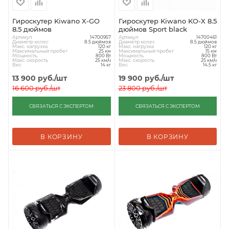
Гироскутер Kiwano X-GO
Гироскутер Kiwano KO-X 8.5
8.5 дюймов
дюймов Sport black
Артикул
Артикул
14700957
14700461
Диаметр колес
Диаметр колес
8.5 дюймов
8.5 дюймов
Макс. нагрузка
Макс. нагрузка
120 кг
120 кг
Максимальный пробег
Максимальный пробег
25 км
15 км
Мощность
Мощность
800 Вт
800 Вт
Макс. скорость
Макс. скорость
25 км/ч
25 км/ч
Вес
Вес
14 кг
14.5 кг
13 900
руб.
/шт
19 900
руб.
/шт
16 600
руб.
/шт
23 800
руб.
/шт
СВЯЗАТЬСЯ С ЭКСПЕРТОМ
СВЯЗАТЬСЯ С ЭКСПЕРТОМ
В КОРЗИНУ
В КОРЗИНУ