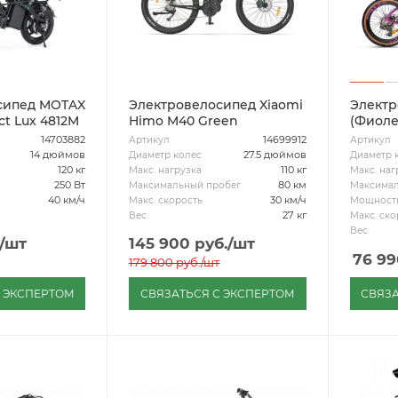
сипед MOTAX
Электровелосипед Xiaomi
Электр
t Lux 4812M
Himo M40 Green
(Фиоле
14703882
14699912
Артикул
Артикул
14 дюймов
27.5 дюймов
Диаметр колес
Диаметр 
120 кг
110 кг
Макс. нагрузка
Макс. наг
250 Вт
80 км
Максимальный пробег
Максимал
40 км/ч
30 км/ч
Макс. скорость
Мощност
27 кг
Вес
Макс. ско
Вес
/шт
145 900
руб.
/шт
76 99
179 800
руб.
/шт
С ЭКСПЕРТОМ
СВЯЗАТЬСЯ С ЭКСПЕРТОМ
СВЯЗА