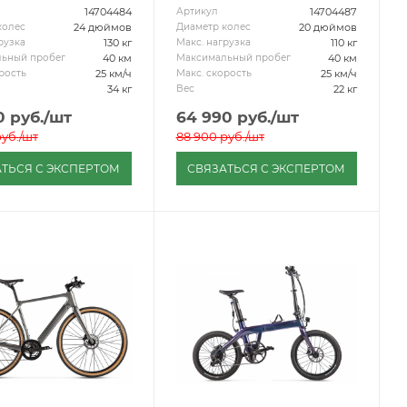
14704484
14704487
Артикул
24 дюймов
20 дюймов
колес
Диаметр колес
130 кг
110 кг
рузка
Макс. нагрузка
40 км
40 км
ьный пробег
Максимальный пробег
25 км/ч
25 км/ч
рость
Макс. скорость
34 кг
22 кг
Вес
0
руб.
/шт
64 990
руб.
/шт
уб.
/шт
88 900
руб.
/шт
ТЬСЯ С ЭКСПЕРТОМ
СВЯЗАТЬСЯ С ЭКСПЕРТОМ