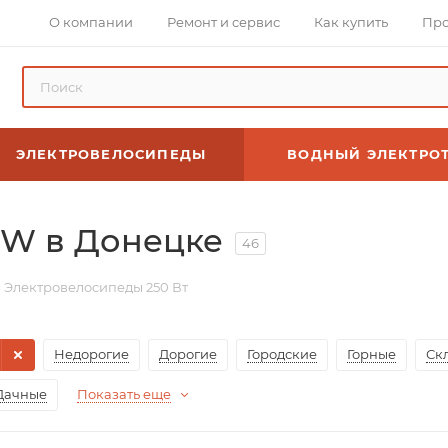
О компании
Ремонт и сервис
Как купить
Про
ЭЛЕКТРОВЕЛОСИПЕДЫ
ВОДНЫЙ ЭЛЕКТРО
0W в Донецке
46
Электровелосипеды 250 Вт
Недорогие
Дорогие
Городские
Горные
Ск
Дачные
Показать еще