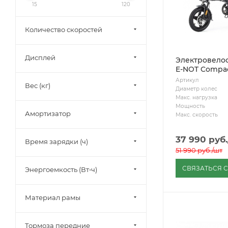
15
120
Количество скоростей
Дисплей
Электровело
E-NOT Compac
Артикул
Вес (кг)
Диаметр колес
Макс. нагрузка
Мощность
Амортизатор
Макс. скорость
37 990
руб.
Время зарядки (ч)
51 990
руб.
/шт
СВЯЗАТЬСЯ 
Энергоемкость (Вт⋅ч)
Материал рамы
Тормоза передние