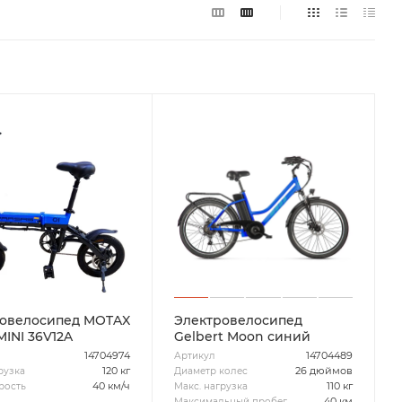
овелосипед MOTAX
Электровелосипед
MINI 36V12A
Gelbert Moon синий
14704974
14704489
Артикул
120 кг
26 дюймов
рузка
Диаметр колес
40 км/ч
110 кг
рость
Макс. нагрузка
40 км
Максимальный пробег