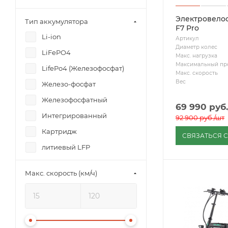
Электровело
Тип аккумулятора
F7 Pro
Li-ion
Артикул
Диаметр колес
LiFePO4
Макс. нагрузка
Максимальный пр
LifePo4 (Железофосфат)
Макс. скорость
Вес
Железо-фосфат
Железофосфатный
69 990
руб.
Интегрированный
92 900
руб.
/шт
Картридж
СВЯЗАТЬСЯ 
литиевый LFP
литиевый NMC
Макс. скорость (км/ч)
Литий-ионный
Натрий-ионный