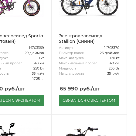
овелосипед Sporto
Электровелосипед
товый)
Stallion (Синий)
14703369
14703370
Артикул
20 дюймов
26 дюймов
колес
Диаметр колес
110 кг
120 кг
рузка
Макс. нагрузка
40 км
40 км
ьный пробег
Максимальный пробег
250 Вт
250 Вт
ь
Мощность
35 км/ч
35 км/ч
рость
Макс. скорость
17.25 кг
0
руб.
/шт
65 990
руб.
/шт
ТЬСЯ С ЭКСПЕРТОМ
СВЯЗАТЬСЯ С ЭКСПЕРТОМ