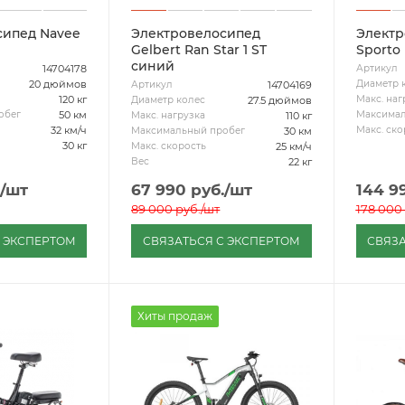
сипед Navee
Электровелосипед
Электр
Gelbert Ran Star 1 ST
Sporto
синий
14704178
Артикул
20 дюймов
Диаметр 
14704169
Артикул
120 кг
Макс. наг
27.5 дюймов
Диаметр колес
50 км
обег
Максимал
110 кг
Макс. нагрузка
32 км/ч
Макс. ско
30 км
Максимальный пробег
30 кг
25 км/ч
Макс. скорость
22 кг
Вес
/шт
67 990
руб.
/шт
144 9
89 000
руб.
/шт
178 000
С ЭКСПЕРТОМ
СВЯЗАТЬСЯ С ЭКСПЕРТОМ
СВЯЗА
Хиты продаж