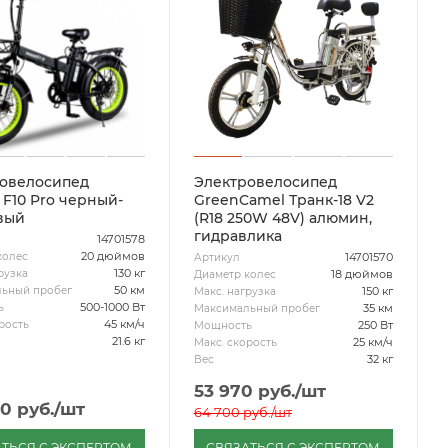
овелосипед
Электровелосипед
 F10 Pro черный-
GreenCamel Транк-18 V2
вый
(R18 250W 48V) алюмин,
гидравлика
14701578
20 дюймов
колес
14701570
Артикул
130 кг
рузка
18 дюймов
Диаметр колес
50 км
ьный пробег
150 кг
Макс. нагрузка
500-1000 Вт
ь
35 км
Максимальный пробег
45 км/ч
рость
250 Вт
Мощность
21.6 кг
25 км/ч
Макс. скорость
32 кг
Вес
53 970
руб.
/шт
00
руб.
/шт
64 700
руб.
/шт
ТЬСЯ С ЭКСПЕРТОМ
СВЯЗАТЬСЯ С ЭКСПЕРТОМ