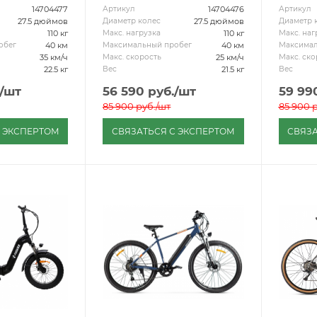
14704477
14704476
Артикул
Артикул
27.5 дюймов
27.5 дюймов
Диаметр колес
Диаметр 
110 кг
110 кг
Макс. нагрузка
Макс. наг
40 км
40 км
обег
Максимальный пробег
Максимал
35 км/ч
25 км/ч
Макс. скорость
Макс. ско
22.5 кг
21.5 кг
Вес
Вес
/шт
56 590
руб.
/шт
59 99
85 900
руб.
/шт
85 900
р
С ЭКСПЕРТОМ
СВЯЗАТЬСЯ С ЭКСПЕРТОМ
СВЯЗА