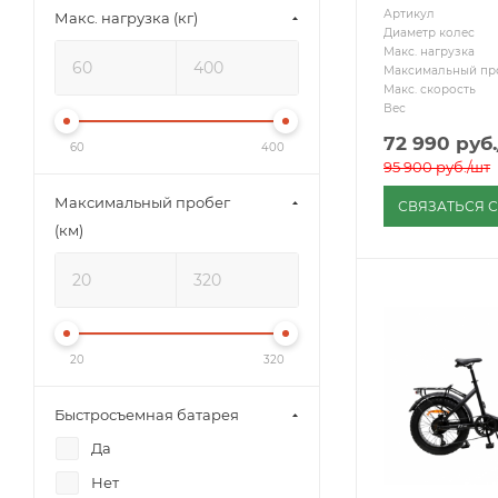
Артикул
Макс. нагрузка (кг)
Диаметр колес
Макс. нагрузка
Максимальный пр
Макс. скорость
Вес
72 990
руб.
60
400
95 900
руб.
/шт
Максимальный пробег
СВЯЗАТЬСЯ 
(км)
20
320
Быстросъемная батарея
Да
Нет