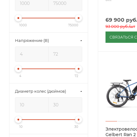
69 900
руб
1000
75000
93 000
руб.
/шт
СВЯЗАТЬСЯ 
Напряжение (В)
4
72
Диаметр колес (дюймов)
10
30
Электровело
Gelbert Ran 2