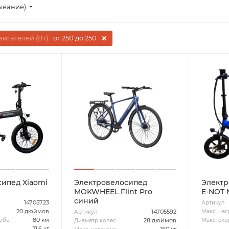
ывание)
игателей (Вт):
от 250 до 250
ипед Xiaomi
Электровелосипед
Электр
MOKWHEEL Flint Pro
E-NOT 
синий
14705723
Артикул
20 дюймов
Макс. наг
14705592
Артикул
80 км
обег
Макс. ско
28 дюймов
Диаметр колес
21.6 кг