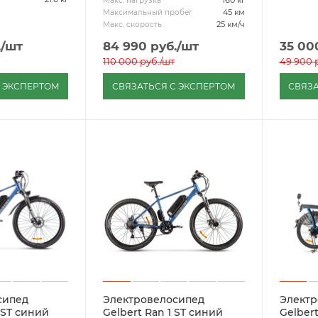
160 кг
Макс. нагрузка
45 км
Максимальный пробег
25 км/ч
Макс. скорость
.
/шт
84 990
руб.
/шт
35 00
110 000
руб.
/шт
49 900
р
С ЭКСПЕРТОМ
СВЯЗАТЬСЯ С ЭКСПЕРТОМ
СВЯЗА
сипед
Электровелосипед
Электр
 ST синий
Gelbert Ran 1 ST синий
Gelbert