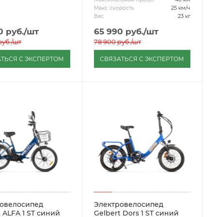
25 км/ч
Макс. скорость
23 кг
Вес
0
руб.
/шт
65 990
руб.
/шт
уб.
/шт
78 900
руб.
/шт
ТЬСЯ С ЭКСПЕРТОМ
СВЯЗАТЬСЯ С ЭКСПЕРТОМ
овелосипед
Электровелосипед
 ALFA 1 ST синий
Gelbert Dors 1 ST синий