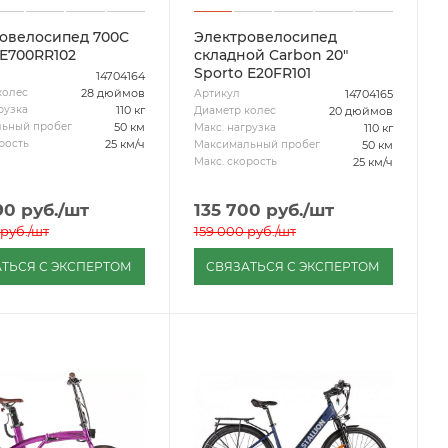
овелосипед 700С
Электровелосипед
 Е700RR102
складной Carbon 20"
Sporto Е20FR101
14704164
28 дюймов
колес
14704165
Артикул
110 кг
рузка
20 дюймов
Диаметр колес
50 км
ьный пробег
110 кг
Макс. нагрузка
25 км/ч
рость
50 км
Максимальный пробег
25 км/ч
Макс. скорость
90
руб.
/шт
135 700
руб.
/шт
руб.
/шт
159 000
руб.
/шт
ТЬСЯ С ЭКСПЕРТОМ
СВЯЗАТЬСЯ С ЭКСПЕРТОМ