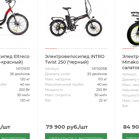
ипед Eltreco
Электровелосипед INTRO
Электр
-красный)
Twist 250 (Черный)
Minako
салато
14701631
14702058
Артикул
26 дюймов
20 дюймов
Диаметр колес
Артикул
120 кг
110 кг
Макс. нагрузка
Диаметр 
40 км
40 км
обег
Максимальный пробег
Макс. наг
250 Вт
250 Вт
Мощность
Максимал
30 км/ч
30 км/ч
Макс. скорость
Мощност
120 кг
22 кг
Вес
Макс. ско
Вес
.
/шт
79 900
руб.
/шт
84 9
С ЭКСПЕРТОМ
СВЯЗАТЬСЯ С ЭКСПЕРТОМ
СВЯЗА