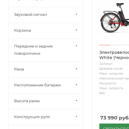
Звуковой сигнал
Корзина
Передние и задние
Электровелос
поворотники
White (Черно
Артикул
Диаметр колес
Рама
Макс. нагрузка
Максимальный пр
Мощность
Расположение батареи
Макс. скорость
Вес
Высота рамы
Конструкция руля
73 990
руб
СВЯЗАТЬСЯ 