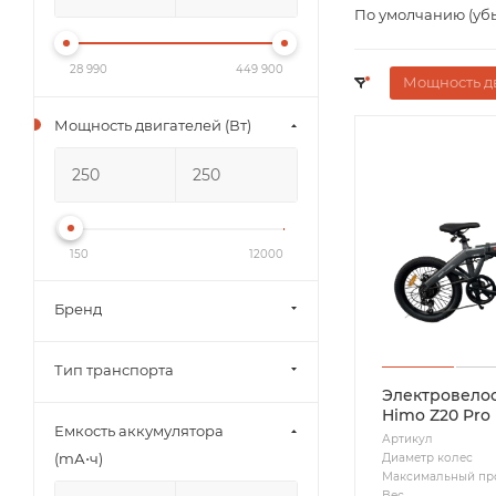
По умолчанию (уб
28 990
449 900
Мощность дв
Мощность двигателей (Вт)
150
12000
Бренд
Тип транспорта
Электровелос
Himo Z20 Pro
Емкость аккумулятора
Артикул
(mА⋅ч)
Диаметр колес
Максимальный пр
Вес