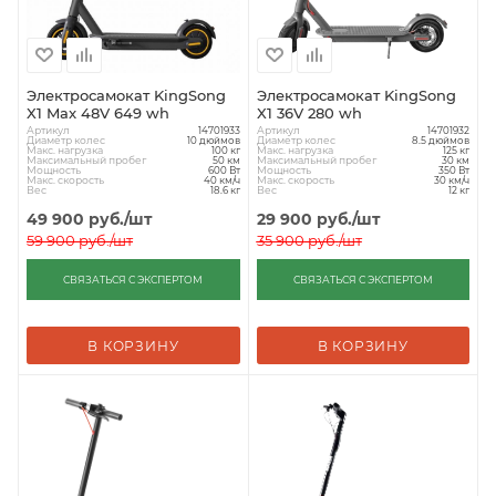
Электросамокат KingSong
Электросамокат KingSong
X1 Max 48V 649 wh
X1 36V 280 wh
Артикул
Артикул
14701933
14701932
Диаметр колес
Диаметр колес
10 дюймов
8.5 дюймов
Макс. нагрузка
Макс. нагрузка
100 кг
125 кг
Максимальный пробег
Максимальный пробег
50 км
30 км
Мощность
Мощность
600 Вт
350 Вт
Макс. скорость
Макс. скорость
40 км/ч
30 км/ч
Вес
Вес
18.6 кг
12 кг
49 900
руб.
/шт
29 900
руб.
/шт
59 900
руб.
/шт
35 900
руб.
/шт
СВЯЗАТЬСЯ С ЭКСПЕРТОМ
СВЯЗАТЬСЯ С ЭКСПЕРТОМ
В КОРЗИНУ
В КОРЗИНУ