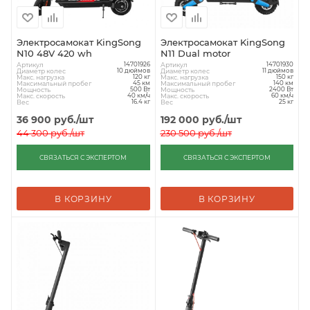
Электросамокат KingSong
Электросамокат KingSong
N10 48V 420 wh
N11 Dual motor
Артикул
Артикул
14701926
14701930
Диаметр колес
Диаметр колес
10 дюймов
11 дюймов
Макс. нагрузка
Макс. нагрузка
120 кг
150 кг
Максимальный пробег
Максимальный пробег
45 км
140 км
Мощность
Мощность
500 Вт
2400 Вт
Макс. скорость
Макс. скорость
40 км/ч
60 км/ч
Вес
Вес
16.4 кг
25 кг
36 900
руб.
/шт
192 000
руб.
/шт
44 300
руб.
/шт
230 500
руб.
/шт
СВЯЗАТЬСЯ С ЭКСПЕРТОМ
СВЯЗАТЬСЯ С ЭКСПЕРТОМ
В КОРЗИНУ
В КОРЗИНУ