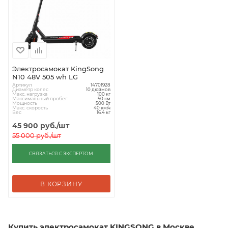
Электросамокат KingSong
N10 48V 505 wh LG
Артикул
14701928
Диаметр колес
10 дюймов
Макс. нагрузка
100 кг
Максимальный пробег
50 км
Мощность
500 Вт
Макс. скорость
40 км/ч
Вес
16.4 кг
45 900
руб.
/шт
55 000
руб.
/шт
СВЯЗАТЬСЯ С ЭКСПЕРТОМ
В КОРЗИНУ
Купить электросамокат KINGSONG в Москве