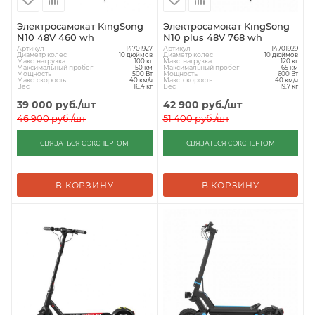
Электросамокат KingSong
Электросамокат KingSong
N10 48V 460 wh
N10 plus 48V 768 wh
Артикул
Артикул
14701927
14701929
Диаметр колес
Диаметр колес
10 дюймов
10 дюймов
Макс. нагрузка
Макс. нагрузка
100 кг
120 кг
Максимальный пробег
Максимальный пробег
50 км
65 км
Мощность
Мощность
500 Вт
600 Вт
Макс. скорость
Макс. скорость
40 км/ч
40 км/ч
Вес
Вес
16.4 кг
19.7 кг
39 000
руб.
/шт
42 900
руб.
/шт
46 900
руб.
/шт
51 400
руб.
/шт
СВЯЗАТЬСЯ С ЭКСПЕРТОМ
СВЯЗАТЬСЯ С ЭКСПЕРТОМ
В КОРЗИНУ
В КОРЗИНУ