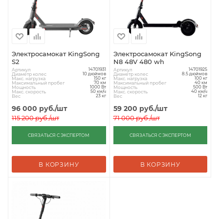
Электросамокат KingSong
Электросамокат KingSong
S2
N8 48V 480 wh
Артикул
Артикул
14701931
14701925
Диаметр колес
Диаметр колес
10 дюймов
8.5 дюймов
Макс. нагрузка
Макс. нагрузка
150 кг
100 кг
Максимальный пробег
Максимальный пробег
70 км
40 км
Мощность
Мощность
1000 Вт
500 Вт
Макс. скорость
Макс. скорость
50 км/ч
40 км/ч
Вес
Вес
23 кг
12 кг
96 000
руб.
/шт
59 200
руб.
/шт
115 200
руб.
/шт
71 000
руб.
/шт
СВЯЗАТЬСЯ С ЭКСПЕРТОМ
СВЯЗАТЬСЯ С ЭКСПЕРТОМ
В КОРЗИНУ
В КОРЗИНУ