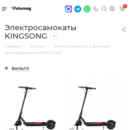
0
Электросамокаты
KINGSONG
9
—
—
—
Главная
Каталог
Электросамокаты в Донецке
Электросамокаты KINGSONG
ФИЛЬТР