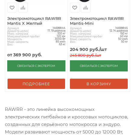
Электромотоцикл RAWRR
Электромотоцикл RAWRR
Mantis X Желтый
Mantis-Mini
Артикул
Артикул
14699844
14699845
Диаметр колес
Диаметр колес
17, 19 дюймов
12, 14 дюймов
Макс. нагрузка
Макс. нагрузка
100 кг
150 кг
Максимальный пробег
Максимальный пробег
120 км
40 км
Мощность
Макс. скорость
3000 Вт
50 км/ч
Макс. скорость
Вес
85 км/ч
50 кг
Вес
63 кг
204 900
руб.
/шт
от
369 900 руб.
245 800
руб.
/шт
СВЯЗАТЬСЯ С ЭКСПЕРТОМ
СВЯЗАТЬСЯ С ЭКСПЕРТОМ
ПОДРОБНЕЕ
В КОРЗИНУ
RAWRR - это линейка высокомощных
электрических питбайков и кроссовых мотоциклов,
созданных для серьёзного мотокросса и эндуро.
Модели развивают мощность от 5000 до 12000 Вт,