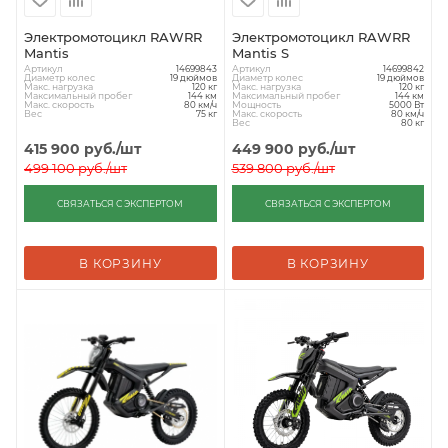
Электромотоцикл RAWRR
Электромотоцикл RAWRR
Mantis
Mantis S
Артикул
Артикул
14699843
14699842
Диаметр колес
Диаметр колес
19 дюймов
19 дюймов
Макс. нагрузка
Макс. нагрузка
120 кг
120 кг
Максимальный пробег
Максимальный пробег
144 км
144 км
Макс. скорость
Мощность
80 км/ч
5000 Вт
Вес
Макс. скорость
75 кг
80 км/ч
Вес
80 кг
415 900
руб.
/шт
449 900
руб.
/шт
499 100
руб.
/шт
539 800
руб.
/шт
СВЯЗАТЬСЯ С ЭКСПЕРТОМ
СВЯЗАТЬСЯ С ЭКСПЕРТОМ
В КОРЗИНУ
В КОРЗИНУ